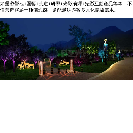
如露游營地+園藝+茶道+研學+光影演繹+光影互動產品等等，不
僅營造露游一種儀式感，還能滿足游客多元化體驗需求。