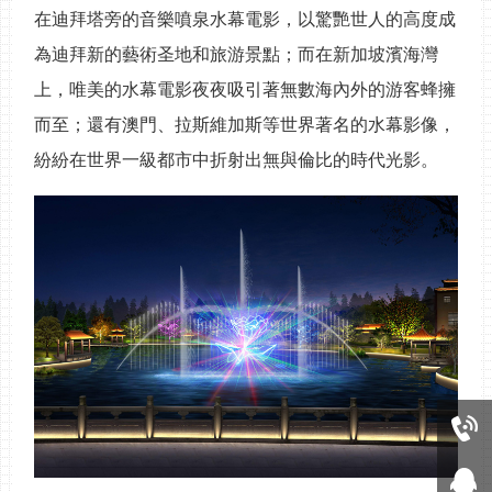
在迪拜塔旁的音樂噴泉水幕電影，以驚艷世人的高度成
為迪拜新的藝術圣地和旅游景點；而在新加坡濱海灣
上，唯美的水幕電影夜夜吸引著無數海內外的游客蜂擁
而至；還有澳門、拉斯維加斯等世界著名的水幕影像，
紛紛在世界一級都市中折射出無與倫比的時代光影。
13480697553
在線客服