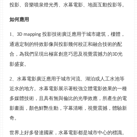
投影、音樂噴泉燈光秀、水幕電影、地面互動投影等。
如何應用
1
、
投影技術廣泛應用于城市建筑，樓體，
3D mapping
通過定制的特效影像與投影幾何校正和融合技術的配
合，為我們呈現出極富創意巧思及視覺震撼力的
光
3D
影盛宴。
2、
水幕電影廣泛應用于城市河流、湖泊或人工水池等
近水的地方。水幕電影展示著較強立體電影效果的一種
多媒體技術，且具有無與倫比的光學效應，所產生的電
影畫面，顏色鮮艷生動，字幕清晰，視覺震撼，體驗新
奇。
世界上好多發達國家，水幕電影都是城市中心的標識。