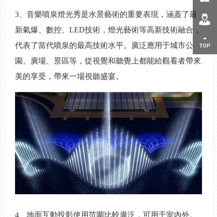
3、
音樂噴泉燈光秀是水景藝術的重要表現，涵蓋了最
售后客服
新氣爆、數控、
LED
技術，燈光藝術等高新技術融合，
返回頂部
代表了當代噴泉的最高技術水平。廣泛應用于城市公
園、廣場、景區等，從視覺和聽覺上都能給觀看者帶來
美的享受，帶來一場視聽盛宴。
4、
地面互動投影使用范圍比較廣泛，可用于室內外。