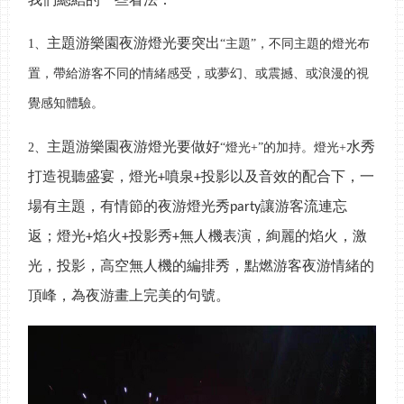
主題游樂園夜游燈光要突出
1、
“主題”，不同主題的燈光布
置，帶給游客不同的情緒感受，或夢幻、或震撼、或浪漫的視
覺感知體驗。
主題游樂園夜游燈光要做好
水秀
2、
“燈光+”的加持。燈光+
打造視聽盛宴，燈光
噴泉
投影以及音效的配合下，一
+
+
場有主題，有情節的夜游燈光秀
讓游客流連忘
party
返；燈光
焰火
投影秀
無人機表演，絢麗的焰火，激
+
+
+
光，投影，高空無人機的編排秀，點燃游客夜游情緒的
頂峰，為夜游畫上完美的句號。