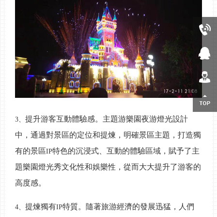
13480697553
在線客服
售后客服
返回頂部
提升游客互動體驗感。主題游樂園夜游燈光設計
3、
中，通過對景區的定位和提煉，明確景區主題，打造獨
有的景區
特色的沉浸式、互動的體驗區域，賦予了主
IP
題樂園燈光秀文化性和娛樂性，從而大大提升了游客的
高度感。
提煉獨有
特質。隨著旅游經濟的發展迅猛，人們
4、
IP