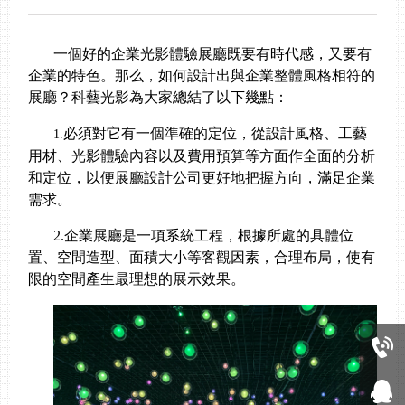
一個好的企業
光影體驗
展廳既要有時代感，又要有
企業的特色
。那么，如何設計出與
企業整體風格相符
的
展廳？科藝光影為大家總結了以下幾點：
必須對它有一個準確的定位，從設計風格、工藝
1.
用材、
光影體驗
內容以及費用預算等方面作全面的分析
和定位，以便展廳設計公司更好地把握方向，滿足企業
需求。
2.企業展廳是一項系統工程，根據所處的具體位
置、空間造型、面積大小等客觀因素，合理布局，使有
限的空間產生最理想的展示效果
。
13480697553
在線客服