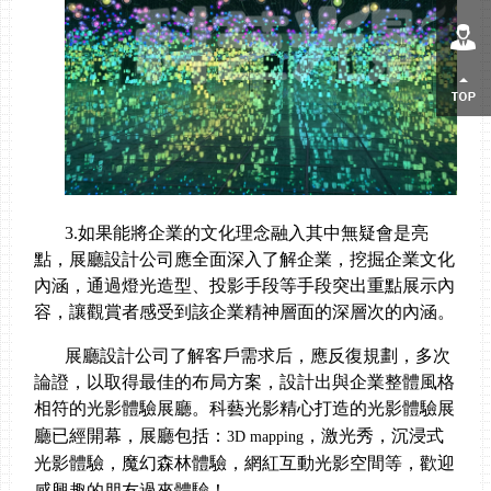
售后客服
返回頂部
3.如果能將企業的文化理念融入其中
無疑會是
亮
點，展廳設計公司應全面深入了解企業，挖掘企業文化
內涵
，
通過
燈光
造型、
投影手段
等手段突出重點展示內
容
，讓觀賞者
感受到該企業精神層面的深層次的內涵。
展廳設計公司了解客戶需求后，應反復規劃，多次
論證，以取得最佳的布局方案，
設計出與
企業整體風格
相符
的光影體驗展廳。科藝光影精心打造的光影體驗展
廳已經開幕，展廳包括：
，激光秀，沉浸式
3D mapping
光影體驗，魔幻森林體驗，網紅互動光影空間等，歡迎
感興趣的朋友過來體驗！