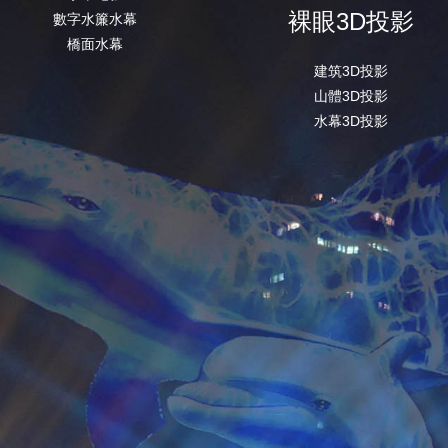
裸眼3D投影
數字水簾水幕
橋面水幕
建筑3D投影
山體3D投影
水幕3D投影